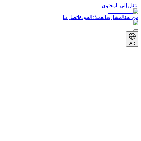
انتقل إلى المحتوى
من نحن
المشاريع
العملاء
الجودة
اتصل بنا
AR
أعمال مختارة
مشاريعنا
استكشف محفظة أعمالنا الاستثنائية
35+
سنة
5
فئات
7500+
مشاريع
01