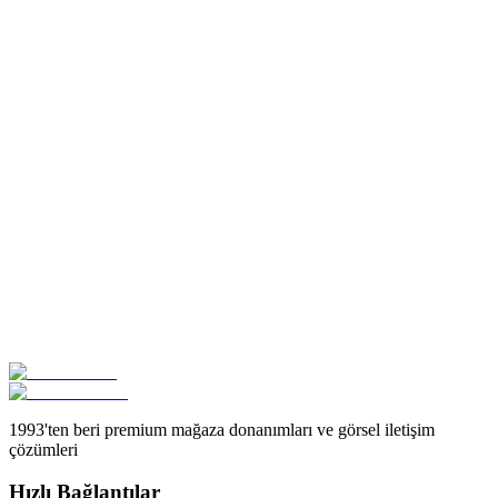
Sedex
Sedex Üyesi
Sorumlu tedarik zinciri veri paylaşımı ve etik ticaret uygulamaları için
global platform üyeliği
View Certificate
TSE
TSE HYB Belgesi
Kalite güvencesi için Türk Standartları Enstitüsü Hizmet Yeterlilik
Belgesi
View Certificate
1993'ten beri premium mağaza donanımları ve görsel iletişim
çözümleri
Hızlı Bağlantılar