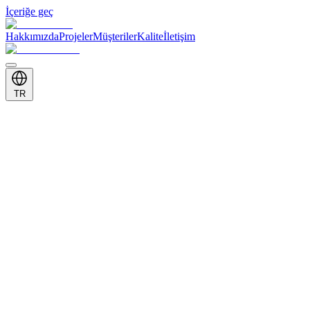
İçeriğe geç
Hakkımızda
Projeler
Müşteriler
Kalite
İletişim
TR
Uluslararası tanınırlığa sahip kalite, çevre ve iş güvenliği yönetim
sistemleri
ISO Sertifikaları
Quality
Environmental
01
Uluslararası tanınırlığa sahip kalite, çevre ve iş güvenliği yönetim
sistemleri
ISO Sertifikaları