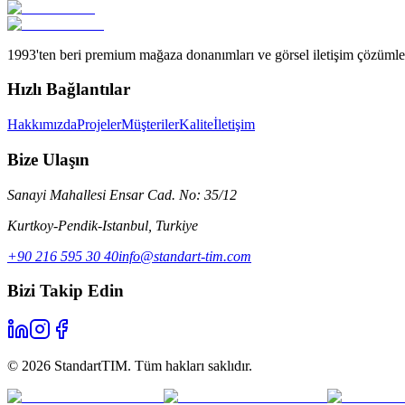
1993'ten beri premium mağaza donanımları ve görsel iletişim çözümle
Hızlı Bağlantılar
Hakkımızda
Projeler
Müşteriler
Kalite
İletişim
Bize Ulaşın
Sanayi Mahallesi Ensar Cad. No: 35/12
Kurtkoy-Pendik-Istanbul
,
Turkiye
+90 216 595 30 40
info@standart-tim.com
Bizi Takip Edin
©
2026
StandartTIM.
Tüm hakları saklıdır.