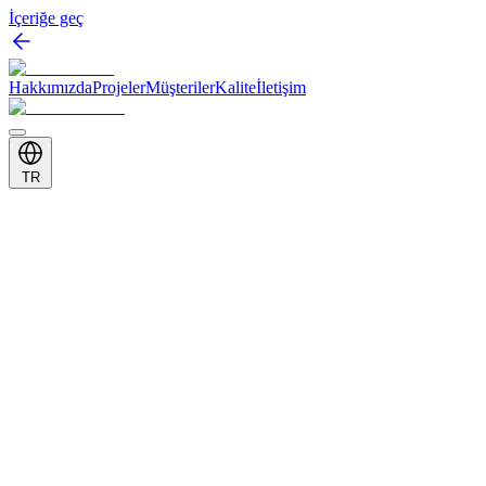
İçeriğe geç
Hakkımızda
Projeler
Müşteriler
Kalite
İletişim
TR
Müşteri
D&R / Remzi
Kategori
Mağaza İçi Mobilya