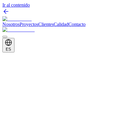
Ir al contenido
Nosotros
Proyectos
Clientes
Calidad
Contacto
ES
Cliente
L'Oréal / Vichy
Categoría