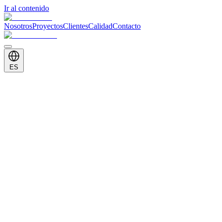
Ir al contenido
Nosotros
Proyectos
Clientes
Calidad
Contacto
ES
Presencia Global
Países que servimos
35+
Años
82
+
Países
5
Continentes
Europa
19
Oriente Medio
9
Asia
17
África
34
Américas
3