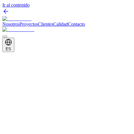
Ir al contenido
Nosotros
Proyectos
Clientes
Calidad
Contacto
ES
Cliente
Toyota