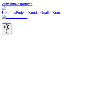
Zum Inhalt springen
Über uns
Projekte
Kunden
Qualität
Kontakt
DE
Globale Präsenz
Länder, die wir bedienen
35+
Jahre
82
+
Länder
5
Kontinente
Europa
19
Naher Osten
9
Asien
17
Afrika
34
Amerika
3